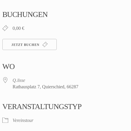
ICS herunterladen
Google Kalender
iCalendar
Office 365
Outlook Live
BUCHUNGEN
0,00 €
JETZT BUCHEN
WO
Q.lisse
Rathausplatz 7, Quierschied, 66287
VERANSTALTUNGSTYP
Vereinstour