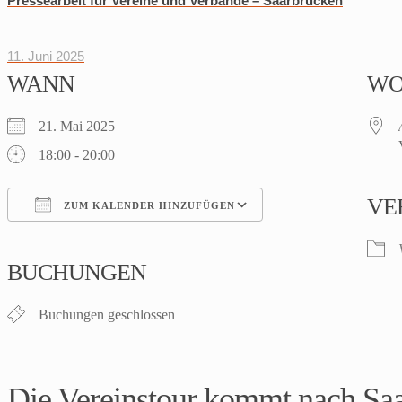
Pressearbeit für Vereine und Verbände – Saarbrücken
11. Juni 2025
WANN
W
21. Mai 2025
18:00 - 20:00
VE
ZUM KALENDER HINZUFÜGEN
ICS herunterladen
Google Kalender
iCalendar
Office 365
Outlook Live
BUCHUNGEN
Buchungen geschlossen
Die Vereinstour kommt nach Saa