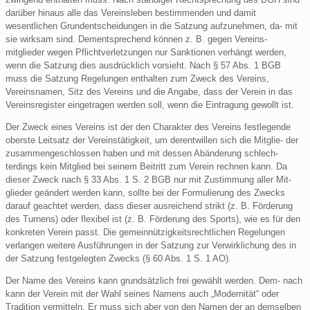
darüber hinaus alle das Vereinsleben bestimmenden und damit
wesentlichen Grundentscheidungen in die Satzung aufzunehmen, da- mit
sie wirksam sind. Dementsprechend können z. B. gegen Vereins-
mitglieder wegen Pflichtverletzungen nur Sanktionen verhängt werden,
wenn die Satzung dies ausdrücklich vorsieht. Nach § 57 Abs. 1 BGB
muss die Satzung Regelungen enthalten zum Zweck des Vereins,
Vereinsnamen, Sitz des Vereins und die Angabe, dass der Verein in das
Vereinsregister eingetragen werden soll, wenn die Eintragung gewollt ist.
Der Zweck eines Vereins ist der den Charakter des Vereins festlegende
oberste Leitsatz der Vereinstätigkeit, um derentwillen sich die Mitglie- der
zusammengeschlossen haben und mit dessen Abänderung schlech-
terdings kein Mitglied bei seinem Beitritt zum Verein rechnen kann. Da
dieser Zweck nach § 33 Abs. 1 S. 2 BGB nur mit Zustimmung aller Mit-
glieder geändert werden kann, sollte bei der Formulierung des Zwecks
darauf geachtet werden, dass dieser ausreichend strikt (z. B. Förderung
des Turnens) oder flexibel ist (z. B. Förderung des Sports), wie es für den
konkreten Verein passt. Die gemeinnützigkeitsrechtlichen Regelungen
verlangen weitere Ausführungen in der Satzung zur Verwirklichung des in
der Satzung festgelegten Zwecks (§ 60 Abs. 1 S. 1 AO).
Der Name des Vereins kann grundsätzlich frei gewählt werden. Dem- nach
kann der Verein mit der Wahl seines Namens auch „Modernität“ oder
Tradition vermitteln. Er muss sich aber von den Namen der an demselben