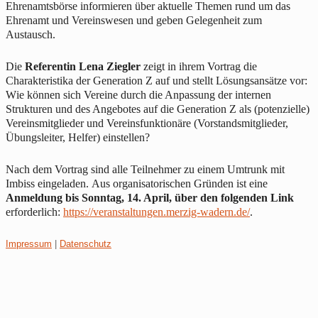
Ehrenamtsbörse
informieren
über aktuelle Themen rund um das
Ehrenamt und Vereinswesen
und geben
Gelegenheit zum
Austausch.
D
ie
Referenti
n Lena Ziegler
zeigt
in ihrem Vortrag
die
Charakteristika der Generation Z
auf
und
stellt
Lösungsansätze
vor
:
W
ie
können sich
Vereine durch
die
Anpassung
der
interne
n
Strukturen
und
des Angebotes
auf die Generation Z als (potenzielle)
Vereinsmitglieder
und
Vereinsfunktionäre (Vorstandsmitglieder,
Übungsleiter, Helfer) einstellen
?
Nach dem Vortrag sind alle Teilnehmer zu einem Umtrunk mit
Imbiss eingeladen.
Aus organisatorischen Gründen ist eine
Anmeldung bis
Sonntag,
14. April
,
über den
folgenden L
in
k
erforderlich
:
https://veranstaltungen.merzig-wadern.de/
.
Impressum
|
Datenschutz