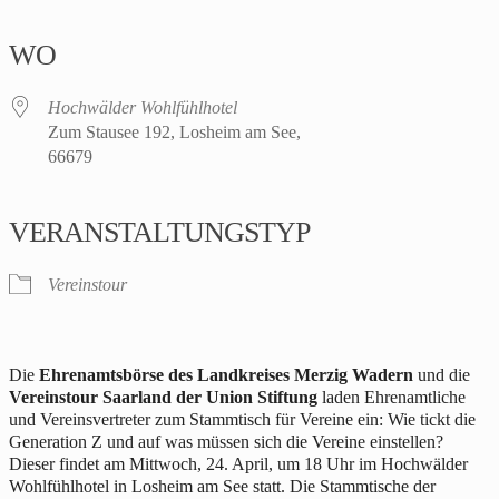
ICS herunterladen
Google Kalender
iCalendar
Office 365
Outlook Live
WO
Hochwälder Wohlfühlhotel
Zum Stausee 192, Losheim am See,
66679
VERANSTALTUNGSTYP
Vereinstour
Die
Ehrenamtsbörse des Landkreises Merzig Wadern
und die
Vereinstour Saarland der Union Stiftung
laden Ehrenamtliche
und Vereinsvertreter
zum Stammtisch für Vereine
ein
:
Wie tickt die
Generation Z und auf was müssen sich die Vereine einstellen?
Dieser findet am
Mittwoch,
24. April,
um
18 Uhr im
Hochwälder
Wohlfühlhotel in
Losheim
am See statt.
Die
Stammtische der