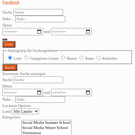
Facebook
Suche
Nahe ...
Daten
und
Liste
Anzeigetyp für Suchergebnisse
Liste
Gruppierte Listen
Raster
Karte
Kalender
Suche
Erweiterte Suche anzeigen
Suche
Daten
und
Nahe ...
Location Options
Land
Kategorien