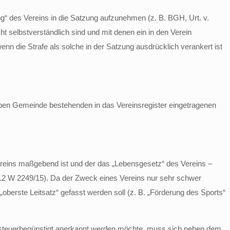
g“ des Vereins in die Satzung aufzunehmen (z. B. BGH, Urt. v.
e nicht selbstverständlich sind und mit denen ein in den Verein
 wenn die Strafe als solche in der Satzung ausdrücklich verankert ist
ben Gemeinde bestehenden in das Vereinsregister eingetragenen
Vereins maßgebend ist und der das „Le­bens­ge­setz“ des Vereins –
Az. 12 W 2249/15). Da der Zweck eines Vereins nur sehr schwer
oberste Leitsatz“ gefasst werden soll (z. B. „Förderung des Sports“
ls steuerbegünstigt anerkannt werden möchte, muss sich neben dem