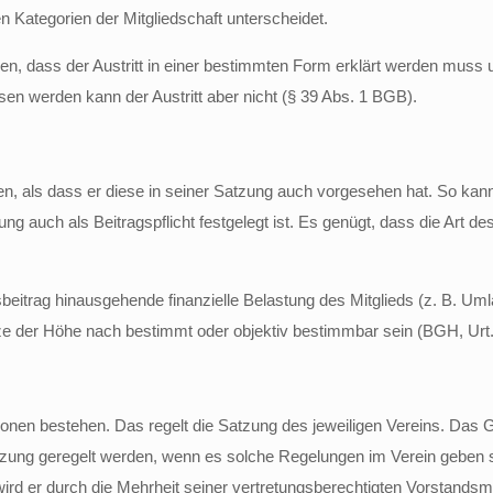
n Kategorien der Mitgliedschaft unterscheidet.
iben, dass der Austritt in einer bestimmten Form erklärt werden mus
sen werden kann der Austritt aber nicht (§ 39 Abs. 1 BGB).
n, als dass er diese in seiner Satzung auch vorgesehen hat. So kann e
ung auch als Beitragspflicht festgelegt ist. Es genügt, dass die Art de
eitrag hinausgehende finanzielle Be­las­tung des Mitglieds (z. B. Um
der Höhe nach bestimmt oder objektiv bestimmbar sein (BGH, Urt. v
nen bestehen. Das regelt die Satzung des jeweiligen Vereins. Das 
zung geregelt werden, wenn es solche Regelungen im Verein geben so
ird er durch die Mehrheit seiner vertretungsberechtigten Vorstandsmi