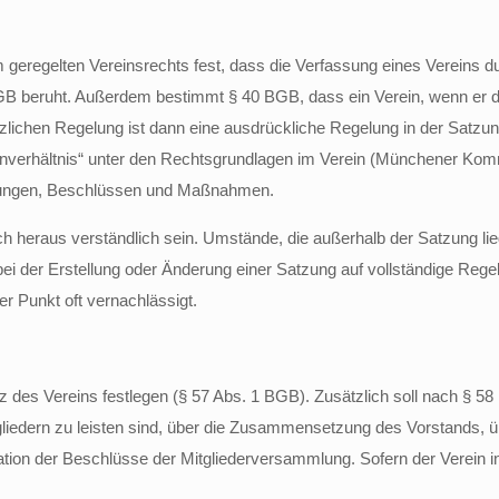
 geregelten Vereinsrechts fest, dass die Verfassung eines Vereins d
 BGB beruht. Außerdem bestimmt § 40 BGB, dass ein Verein, wenn er 
ichen Regelung ist dann eine ausdrückliche Regelung in der Satzun
enverhältnis“ unter den Rechtsgrundlagen im Verein (Münchener Kom
gelungen, Beschlüssen und Maßnahmen.
eraus verständlich sein. Umstände, die außerhalb der Satzung liege
 bei der Erstellung oder Änderung einer Satzung auf vollständige Reg
r Punkt oft vernachlässigt.
es Vereins festlegen (§ 57 Abs. 1 BGB). Zusätzlich soll nach § 58
Mitgliedern zu leisten sind, über die Zusammensetzung des Vorstands,
ation der Beschlüsse der Mitgliederversammlung. Sofern der Verein i