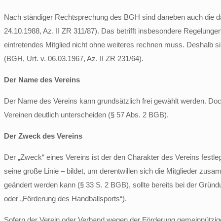
Nach ständiger Recht­spre­chung des BGH sind daneben auch die das
24.10.1988, Az. II ZR 311/87). Das be­trifft in­sbe­son­de­re Re­ge­lun­g
eintretendes Mit­glied nicht ohne weiteres rechnen muss. Des­halb sin
(BGH, Urt. v. 06.03.1967, Az. II ZR 231/64).
Der Name des Vereins
Der Name des Vereins kann grundsätzlich frei gewählt werden. Do
Vereinen deutlich unterscheiden (§ 57 Abs. 2 BGB).
Der Zweck des Vereins
Der „Zweck“ eines Vereins ist der den Charakter des Vereins festlege
seine große Linie – bildet, um derentwillen sich die Mit­glie­der z
geändert werden kann (§ 33 S. 2 BGB), sollte bereits bei der Gründ
oder „Förderung des Handballsports“).
Sofern der Verein oder Verband wegen der Förderung gemeinnützige